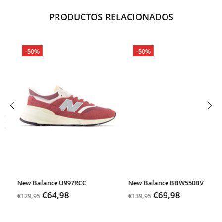
PRODUCTOS RELACIONADOS
-50%
-46%
New Balance BBW550BV
Vans Old Skool
€69,98
€30,22
€139,95
€54,95