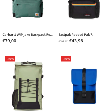
Carhartt WIP Jake Backpack Recycled
Eastpak Padded Pak'R
€79,00
€43,96
€54,95
-35%
-35%