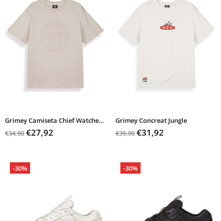
Grimey Camiseta Chief Watcher Classic Fit Tee
Grimey Concreat Jungle
€27,92
€31,92
€34,90
€39,90
-30%
-30%