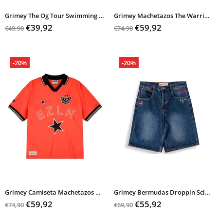
Grimey The Og Tour Swimming Shorts
Grimey Machetazos The Warrior Boxy Mesh Soccer Jersey
€39,92
€59,92
€49,90
€74,90
-20%
-20%
Grimey Camiseta Machetazos Boxy Soccer Jersey
Grimey Bermudas Droppin Science
€59,92
€55,92
€74,90
€69,90