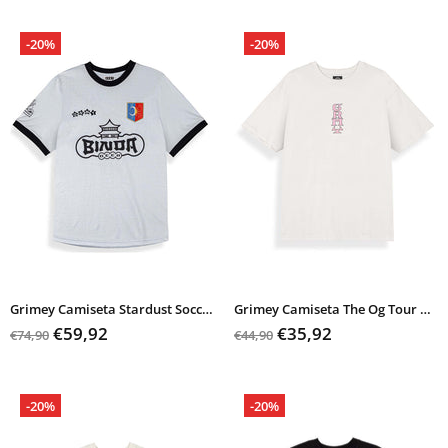
-20%
-20%
Grimey Camiseta Stardust Soccer Jersey
Grimey Camiseta The Og Tour Classic Fit Tee
€59,92
€35,92
€74,90
€44,90
-20%
-20%