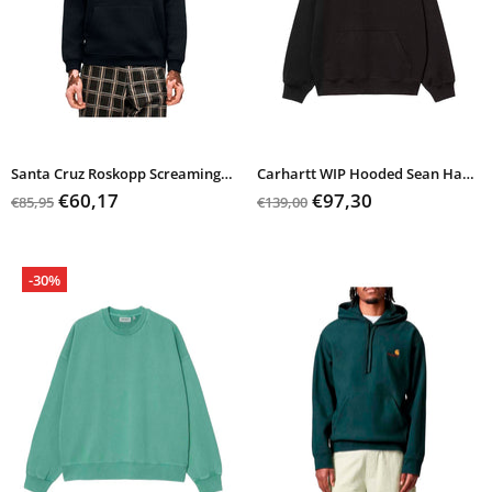
Santa Cruz Roskopp Screaming Five
Carhartt WIP Hooded Sean Hamilton Sweat
€60,17
€97,30
€85,95
€139,00
-30%