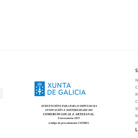
C
R
C
S
M
I